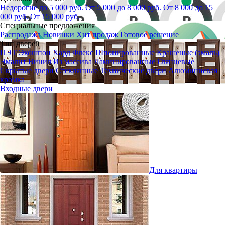
Недорогие до 5 000 руб.
От 5 000 до 8 000 руб.
От 8 000 до 15
000 руб.
От 15 000 руб.
Специальные предложения
Распродажа
Новинки
Хит продаж
Готовое решение
Тип дверей
ПЭТ
Экошпон
Хард Флекс
Шпонированные
Крашеные (эмаль)
Эмалит
Винил
Из массива
Ламинированные
Глянцевые
Скрытые двери
Стеклянные
Технические двери
Алюминиевая
кромка
Входные двери
Для квартиры