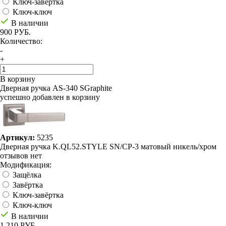
Ключ-завёртка
Ключ-ключ
В наличии
900 РУБ.
Количество:
-
+
В корзину
Дверная ручка AS-340 SGraphite
успешно добавлен в корзину
Артикул:
5235
Дверная ручка K.QL52.STYLE SN/CP-3 матовый никель/хром
отзывов нет
Модификация:
Защёлка
Завёртка
Ключ-завёртка
Ключ-ключ
В наличии
1 210 РУБ.