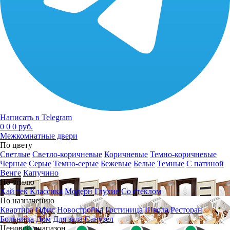
Написать в Telegram
0
0
0 руб.
Межкомнатные двери
По цвету
Светлые
Светло-коричневые
Коричневые
Темно-коричневые
Черные
Серые
Темно-серые
Бежевые
Белые
Темные
С патиной
Венге
Капучино
По стилю
Хай тек
Классика
Модерн
Глухие
Со стеклом
По назначению
Квартира
Офис
Новостройка
Гостиница
Школа
Ресторан
Больница
Дом
Для зала
Санузел
Ценовой диапазон