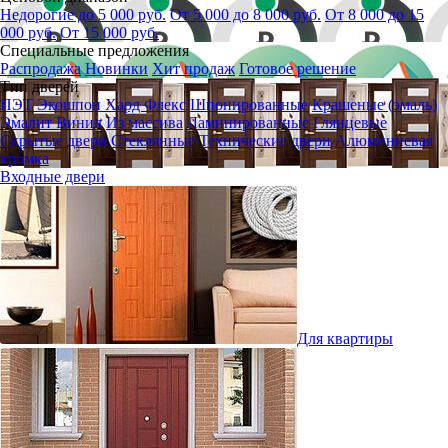
Недорогие до 5 000 руб.
От 5 000 до 8 000 руб.
От 8 000 до 15
000 руб.
От 15 000 руб.
Специальные предложения
Распродажа
Новинки
Хит продаж
Готовое решение
Тип дверей
ПЭТ
Экошпон
Хард Флекс
Шпонированные
Крашеные (эмаль)
Эмалит
Винил
Из массива
Ламинированные
Глянцевые
Скрытые двери
Стеклянные
Технические двери
Алюминиевая
кромка
Входные двери
Для квартиры