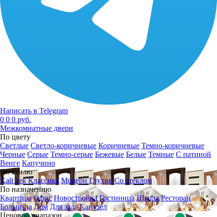
Написать в Telegram
0
0
0 руб.
Межкомнатные двери
По цвету
Светлые
Светло-коричневые
Коричневые
Темно-коричневые
Черные
Серые
Темно-серые
Бежевые
Белые
Темные
С патиной
Венге
Капучино
По стилю
Хай тек
Классика
Модерн
Глухие
Со стеклом
По назначению
Квартира
Офис
Новостройка
Гостиница
Школа
Ресторан
Больница
Дом
Для зала
Санузел
Ценовой диапазон